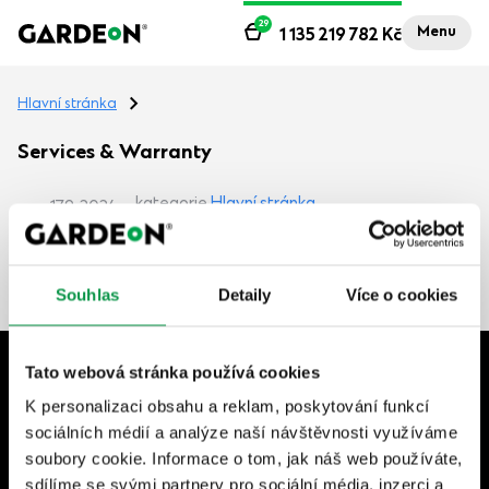
29
Menu
1 135 219 782
Kč
Hlavní stránka
Services & Warranty
kategorie
Hlavní stránka
17.9. 2024
Popis pre článok Services & Warranty
Souhlas
Detaily
Více o cookies
Tato webová stránka používá cookies
+420 604 702 702
K personalizaci obsahu a reklam, poskytování funkcí
Po–Pá | 7:30–17:00
sociálních médií a analýze naší návštěvnosti využíváme
shop@gardeon.cz
soubory cookie. Informace o tom, jak náš web používáte,
sdílíme se svými partnery pro sociální média, inzerci a