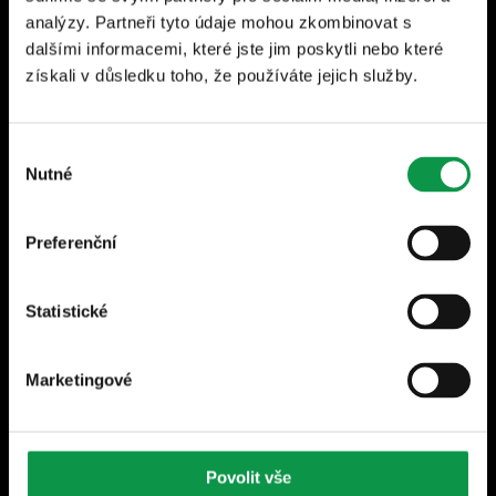
analýzy. Partneři tyto údaje mohou zkombinovat s
dalšími informacemi, které jste jim poskytli nebo které
získali v důsledku toho, že používáte jejich služby.
Newsletter - Odebírejte novinky a užitečné tipy
do e-mailu
• Odesláním souhlasíte se zpracováním osobních údajů. Z
Výběr
odběru se můžete kdykoliv odhlásit.
Nutné
souhlasu
Preferenční
Odebírat
Statistické
Za účelem zasílání newsletterů souhlasím se
zpracováním svých osobních údajů dle
Zásad ochrany osobních údajů
.
Marketingové
Povolit vše
Pro zákazníky