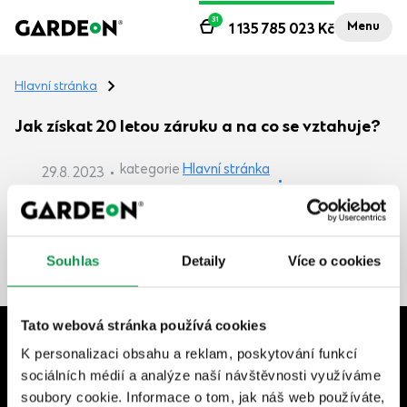
31
Menu
1 135 785 023
Kč
Hlavní stránka
Jak získat 20 letou záruku a na co se vztahuje?
kategorie
Hlavní stránka
29.8. 2023
S naší prodlouženou zárukou GARDEON® PREMIUM si
můžete svou stavbu užívat až 20 let - pohodlně a s
bezplatným servisem. Takovou záruku na montovanou
Souhlas
Detaily
Více o cookies
stavbu nikde jinde nedostanete!
Tato webová stránka používá cookies
+420 604 702 702
K personalizaci obsahu a reklam, poskytování funkcí
sociálních médií a analýze naší návštěvnosti využíváme
Po–Pá | 7:30–17:00
soubory cookie. Informace o tom, jak náš web používáte,