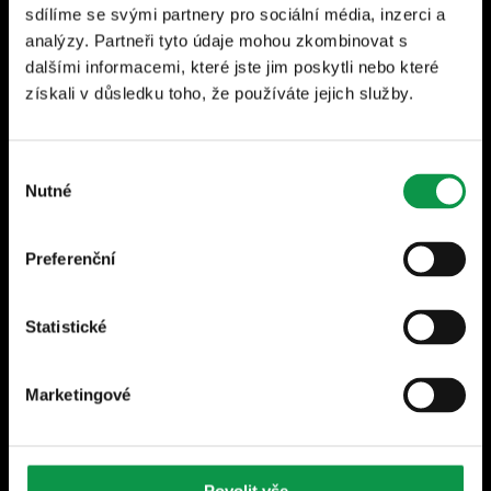
shop@gardeon.cz
sdílíme se svými partnery pro sociální média, inzerci a
analýzy. Partneři tyto údaje mohou zkombinovat s
dalšími informacemi, které jste jim poskytli nebo které
získali v důsledku toho, že používáte jejich služby.
Newsletter - Odebírejte novinky a užitečné tipy
do e-mailu
Výběr
• Odesláním souhlasíte se zpracováním osobních údajů. Z
Nutné
souhlasu
odběru se můžete kdykoliv odhlásit.
Preferenční
Odebírat
Statistické
Za účelem zasílání newsletterů souhlasím se
zpracováním svých osobních údajů dle
Marketingové
Zásad ochrany osobních údajů
.