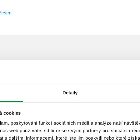
 řešení
.
Doporučená vylepšení
Detaily
Prodloužení záruky na 20 let
Bezstarostné užívání stavby
á cookies
Rychlý a profesionální servis
klam, poskytování funkcí sociálních médií a analýze naší návšt
Dlouhodobá ochrana
investice
 náš web používáte, sdílíme se svými partnery pro sociální média
 s dalšími informacemi, které jste jim poskytli nebo které získa