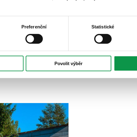
+13 531
Kč
Detail produktu
Přidat do košíku
Preferenční
Statistické
Povolit výběr