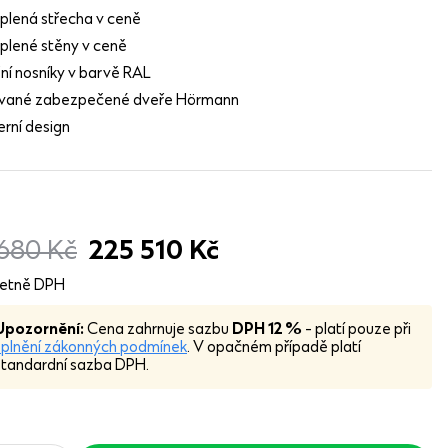
plená střecha v ceně
plené stěny v ceně
šní nosníky v barvě RAL
ované zabezpečené dveře Hörmann
rní design
 680
Kč
225 510
Kč
etně DPH
Upozornění:
Cena zahrnuje sazbu
DPH 12 %
- platí pouze při
splnění zákonných podmínek
. V opačném případě platí
standardní sazba DPH.