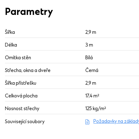
Parametry
Šířka
2,9 m
Délka
3 m
Omítka stěn
Bílá
Střecha, okna a dveře
Černá
Šířka přístřešku
2,9 m
Celková plocha
17,4 m²
Nosnost střechy
125 kg/m²
Požadavky na základ
Související soubory