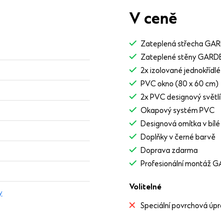
V ceně
Zateplená střecha GA
Zateplené stěny GAR
2x izolované jednokřídl
PVC okno (80 x 60 cm)
2x PVC designový světlí
Okapový systém PVC
Designová omítka v bílé
Doplňky v černé barvě
Doprava zdarma
Profesionální montáž
Volitelné
y
Speciální povrchová ú