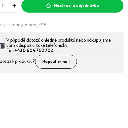
Nezávazná objednávka
duktu:
ready_made_r219
V případě dotazů ohledně produktů nebo nákupu jsme
vám k dispozici také telefonicky.
Tel: +420 604 702 702
dotaz k produktu?
Napsat e-mail