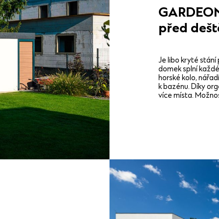
GARDEON®
před dešt
Je libo kryté stán
domek splní každé 
horské kolo, nářad
k bazénu. Díky org
více místa. Možnos