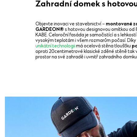
Zahradní domek s hotovo
Objevte inovaci ve stavebnictví –
montované z
GARDEON®
s hotovou designovou omítkou od 
KABE. Celoroční fasáda je samočistící a s lehkost
vysokým teplotám i všem rozmarům počasí. Díky 
unikátní technologii
má ocelová stěna tloušťku
po
oproti 20centimetrové klasické zděné stěně tak
prostor na své zahradě i uvnitř zahradního domku