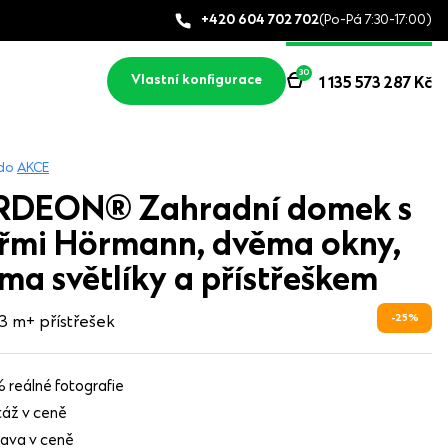
+420 604 702 702
(Po-Pá 7:30-17:00)
30
Vlastní konfigurace
1 135 573 287
Kč
do
AKCE
DEON® Zahradní domek s
řmi Hörmann, dvěma okny,
ma světlíky a přístřeškem
25
%
 3 m
+ přístřešek
 reálné fotografie
áž v ceně
ava v ceně