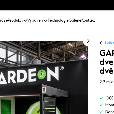
ráže
Produkty
Vybavení
Technologie
Galerie
Kontakt
Zpět 
GAR
dve
dvě
2,9 m x
100%
Mont
Dopr