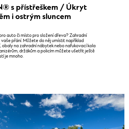
 s přístřeškem / Úkryt
ěm i ostrým sluncem
í pro auto či místo pro složení dřeva? Zahradní
vaše přání. Můžete do něj umístit například
í, obaly na zahradní nábytek nebo nafukovací kola
anizérům, držákům a policím můžete ušetřit ještě
tí je mnoho.