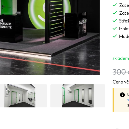
Zate
Zate
Stře
Izol
Mode
skladem
300
Cena vč