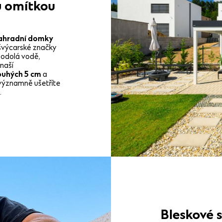
u omítkou
ahradní domky
švýcarské značky
í odolá vodě,
naší
uhých 5 cm
a
 významně ušetříte
.
Bleskové 