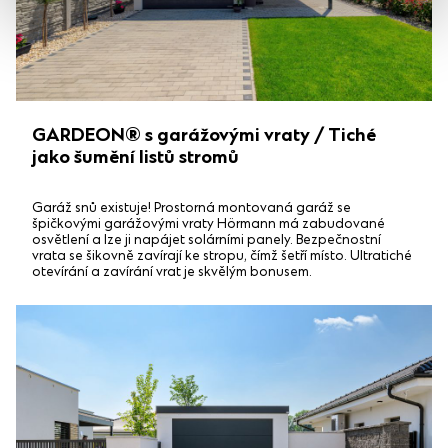
GARDEON® s garážovými vraty / Tiché
jako šumění listů stromů
Garáž snů existuje! Prostorná montovaná garáž se
špičkovými garážovými vraty Hörmann má zabudované
osvětlení a lze ji napájet solárními panely. Bezpečnostní
vrata se šikovně zavírají ke stropu, čímž šetří místo. Ultratiché
otevírání a zavírání vrat je skvělým bonusem.