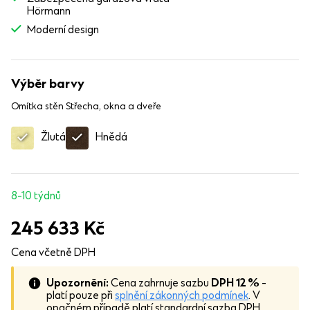
Hörmann
Moderní design
Výběr barvy
Omítka stěn
Střecha, okna a dveře
Žlutá
Hnědá
8-10 týdnů
245 633
Kč
Cena včetně DPH
Upozornění:
Cena zahrnuje sazbu
DPH 12 %
-
platí pouze při
splnění zákonných podmínek
. V
opačném případě platí standardní sazba DPH.