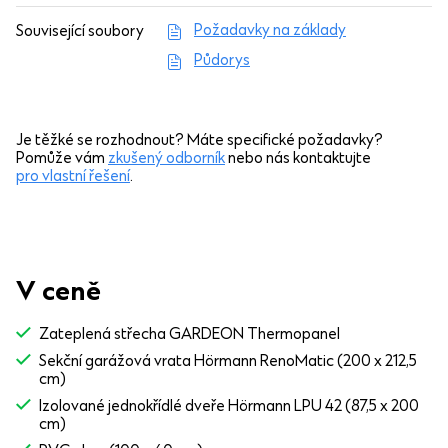
Požadavky na základy
Související soubory
Půdorys
Je těžké se rozhodnout? Máte specifické požadavky?
Pomůže vám
zkušený odborník
nebo nás kontaktujte
pro vlastní řešení
.
V ceně
Zateplená střecha GARDEON Thermopanel
Sekční garážová vrata Hörmann RenoMatic (200 x 212,5
cm)
Izolované jednokřídlé dveře Hörmann LPU 42 (87,5 x 200
cm)