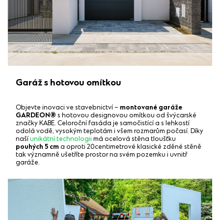
Garáž s hotovou omítkou
Objevte inovaci ve stavebnictví –
montované garáže
GARDEON®
s hotovou designovou omítkou od švýcarské
značky KABE. Celoroční fasáda je samočistící a s lehkostí
odolá vodě, vysokým teplotám i všem rozmarům počasí. Díky
naší
unikátní technologii
má ocelová stěna tloušťku
pouhých 5 cm
a oproti 20centimetrové klasické zděné stěně
tak významně ušetříte prostor na svém pozemku i uvnitř
garáže.