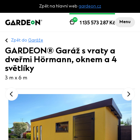
Zpět na hlavní web
gardeon.cz
30
Menu
1 135 573 287
Kč
Zpět do
Garáže
GARDEON® Garáž s vraty a
dveřmi Hörmann, oknem a 4
světlíky
3 m x 6 m