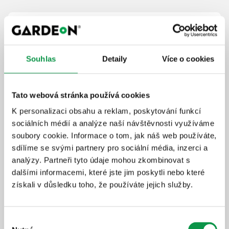
Prodloužení záruky na 20 let
Bezstarostné užívání stavby
Rychlý a profesionální servis
Souhlas
Detaily
Více o cookies
Dlouhodobá ochrana investice
+14 738
Kč
Tato webová stránka používá cookies
K personalizaci obsahu a reklam, poskytování funkcí
Detail produktu
Přidat do košíku
sociálních médií a analýze naší návštěvnosti využíváme
soubory cookie. Informace o tom, jak náš web používáte,
sdílíme se svými partnery pro sociální média, inzerci a
Zateplené stěny GARDEON®
analýzy. Partneři tyto údaje mohou zkombinovat s
Thermopanel
dalšími informacemi, které jste jim poskytli nebo které
získali v důsledku toho, že používáte jejich služby.
Více komfortu v zimě i v létě
Méně hluku zvenčí
Vyšší stabilita
Výběr