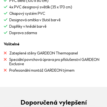
PVC okno (100 x 60 cm)
4x PVC designový světlík (35 x 170 cm)
Okapový systém PVC
Designová omítka v žluté barvě
Doplňky v hnědé barvě
Doprava zdarma
Volitelné
Zateplené stěny GARDEON Thermopanel
Speciální povrchová úprava pro příslušenství GARDEON
Exclusive
Profesionální montáž GARDEON týmem
Doporučená vylepšení