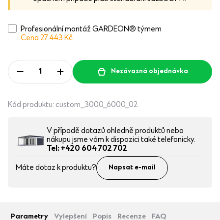
Profesionální montáž GARDEON® týmem
Cena 27 443
Kč
Nezávazná objednávka
Kód produktu:
custom_3000_6000_02
V případě dotazů ohledně produktů nebo
nákupu jsme vám k dispozici také telefonicky.
Tel: +420 604 702 702
Máte dotaz k produktu?
Napsat e-mail
Parametry
Vylepšení
Popis
Recenze
FAQ