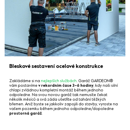
Bleskové sestavení ocelové konstrukce
Zakládáme si na
nejlepších službách
. Garáž GARDEON®
vám postavíme
v rekordním čase 3–6 hodiny
, kdy naši silní
chlapi zvládnou kompletní montáž během jednoho
odpoledne. Na svou novou garáž tak nemusíte čekat
několik měsíců a svá záda ušetříte od tahání těžkých
břemen. Aniž byste se jakkoliv zapojili do stavby, vyroste na
vašem pozemku během jednoho odpoledne/dopoledne
prostorná garáž
.