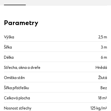
Parametry
Výška
2,5 m
Šířka
3 m
Délka
6 m
Střecha, okna a dveře
Hnědá
Omítka stěn
Žlutá
Šířka přístřešku
Bez
Celková plocha
18 m²
Nosnost střechy
125 kg/m²