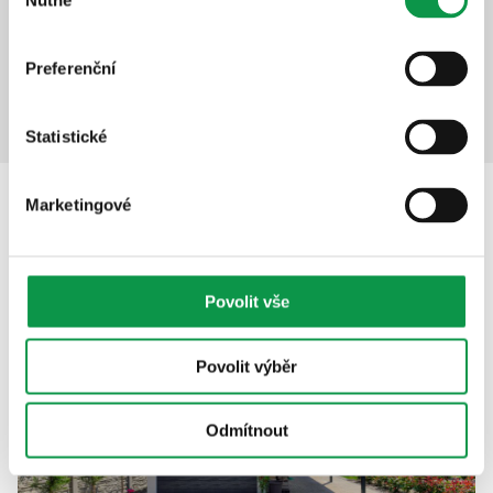
Nutné
souhlasu
+21 344
Kč
Detail produktu
Přidat do košíku
Preferenční
Statistické
Marketingové
Popis
Povolit vše
Povolit výběr
Odmítnout