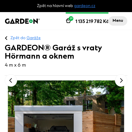
Zpět na hlavní web
gardeon.cz
29
Menu
1 135 219 782
Kč
Zpět do
Garáže
GARDEON® Garáž s vraty
Hörmann a oknem
4 m x 6 m