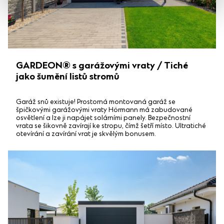
GARDEON® s garážovými vraty / Tiché
jako šumění listů stromů
Garáž snů existuje! Prostorná montovaná garáž se
špičkovými garážovými vraty Hörmann má zabudované
osvětlení a lze ji napájet solárními panely. Bezpečnostní
vrata se šikovně zavírají ke stropu, čímž šetří místo. Ultratiché
otevírání a zavírání vrat je skvělým bonusem.