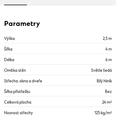
Parametry
Výška
2,5 m
Šířka
4 m
Délka
6 m
Omítka stěn
Světle šedá
Střecha, okna a dveře
Bílý hliník
Šířka přístřešku
Bez
Celková plocha
24 m²
Nosnost střechy
125 kg/m²