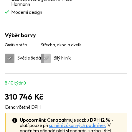
Hörmann
Moderní design
Výběr barvy
Omítka stěn
Střecha, okna a dveře
Světle šedá
Bílý hliník
8-10 týdnů
310 746
Kč
Cena včetně DPH
Upozornění:
Cena zahrnuje sazbu
DPH 12 %
-
platí pouze při
splnění zákonných podmínek
. V
opačném případě platí standardní sazba DPH.