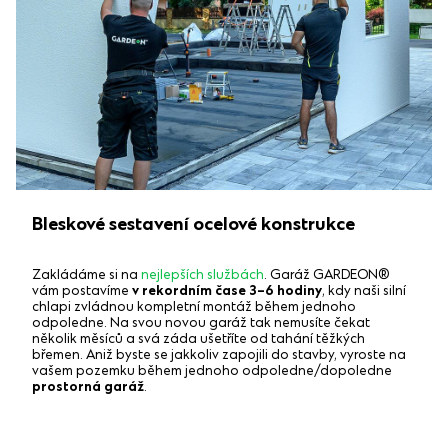
Bleskové sestavení ocelové konstrukce
Zakládáme si na
nejlepších službách
. Garáž GARDEON®
vám postavíme
v rekordním čase 3–6 hodiny
, kdy naši silní
chlapi zvládnou kompletní montáž během jednoho
odpoledne. Na svou novou garáž tak nemusíte čekat
několik měsíců a svá záda ušetříte od tahání těžkých
břemen. Aniž byste se jakkoliv zapojili do stavby, vyroste na
vašem pozemku během jednoho odpoledne/dopoledne
prostorná garáž
.