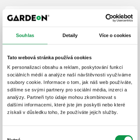
Prodloužení záruky na 20 let
Bezstarostné užívání stavby
Rychlý a profesionální servis
Souhlas
Detaily
Více o cookies
Dlouhodobá ochrana investice
+18 645
Kč
Tato webová stránka používá cookies
K personalizaci obsahu a reklam, poskytování funkcí
Detail produktu
Přidat do košíku
sociálních médií a analýze naší návštěvnosti využíváme
soubory cookie. Informace o tom, jak náš web používáte,
sdílíme se svými partnery pro sociální média, inzerci a
Zateplené stěny GARDEON®
analýzy. Partneři tyto údaje mohou zkombinovat s
Thermopanel
dalšími informacemi, které jste jim poskytli nebo které
získali v důsledku toho, že používáte jejich služby.
Více komfortu v zimě i v létě
Méně hluku zvenčí
Vyšší stabilita
Výběr