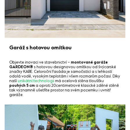
Garáž s hotovou omítkou
Objevte inovaci ve stavebnictví –
montované garáže
GARDEON®
s hotovou designovou omítkou od švýcarské
značky KABE. Celoroční fasáda je samočistící a s lehkostí
odolá vodě, vysokým teplotám i všem rozmarům počasí. Díky
naší
unikátní technologii
má ocelová stěna tloušťku
pouhých 5 cm
a oproti 20centimetrové klasické zděné stěně
tak významně ušetříte prostor na svém pozemku i uvnitř
garáže.