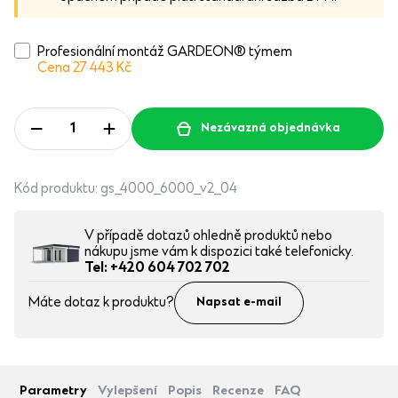
Profesionální montáž GARDEON® týmem
Cena 27 443
Kč
Nezávazná objednávka
Kód produktu:
gs_4000_6000_v2_04
V případě dotazů ohledně produktů nebo
nákupu jsme vám k dispozici také telefonicky.
Tel: +420 604 702 702
Máte dotaz k produktu?
Napsat e-mail
Parametry
Vylepšení
Popis
Recenze
FAQ