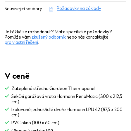
Požadavky na základy
Související soubory
Je těžké se rozhodnout? Máte specifické požadavky?
Pomůže vám
zkušený odborník
nebo nás kontaktujte
pro vlastní řešení
.
V ceně
Zateplená střecha Gardeon Thermopanel
Sekční garážová vrata Hörmann RenoMatic (300 x 212,5
cm)
Izolované jednokřídlé dveře Hörmann LPU 42 (87,5 x 200
cm)
PVC okno (100 x 60 cm)
Okapový systém PVC