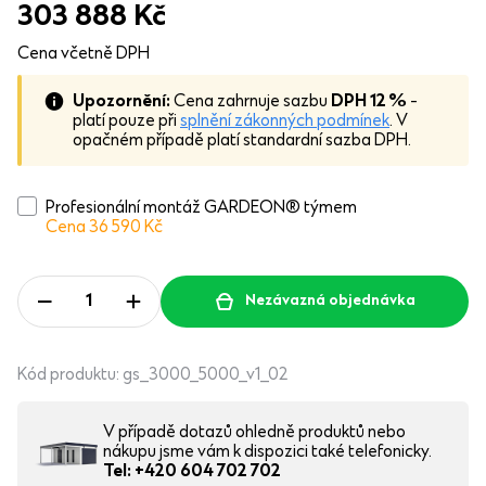
303 888
Kč
Cena včetně DPH
Upozornění:
Cena zahrnuje sazbu
DPH 12 %
-
platí pouze při
splnění zákonných podmínek
. V
opačném případě platí standardní sazba DPH.
Profesionální montáž GARDEON® týmem
Cena 36 590
Kč
Nezávazná objednávka
Kód produktu:
gs_3000_5000_v1_02
V případě dotazů ohledně produktů nebo
nákupu jsme vám k dispozici také telefonicky.
Tel: +420 604 702 702