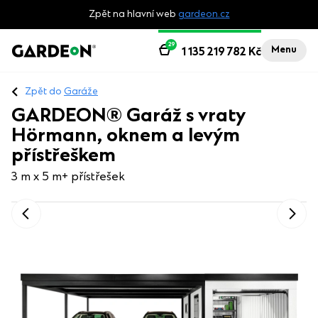
Zpět na hlavní web
gardeon.cz
29
Menu
1 135 219 782
Kč
Zpět do
Garáže
GARDEON® Garáž s vraty
Hörmann, oknem a levým
přístřeškem
3 m x 5 m
+ přístřešek