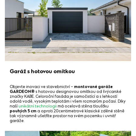
Garáž s hotovou omítkou
Objevte inovaci ve stavebnictví –
montované garáže
GARDEON®
s hotovou designovou omítkou od švýcarské
značky KABE. Celoroční fasáda je samočistící a s lehkostí
odolá vodě, vysokým teplotám i všem rozmarům počasí. Díky
naší
unikátní technologii
má ocelová stěna tloušťku
pouhých 5 cm
a oproti 20centimetrové klasické zděné stěně
tak významně ušetříte prostor na svém pozemku i uvnitř
garáže.