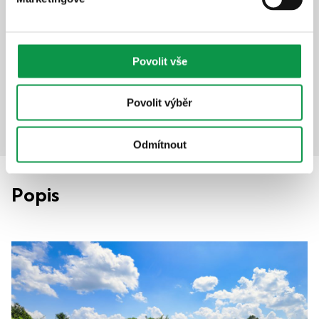
Méně hluku zvenčí
Vyšší stabilita
+32 017
Kč
Povolit vše
Detail produktu
Přidat do košíku
Povolit výběr
Odmítnout
Popis