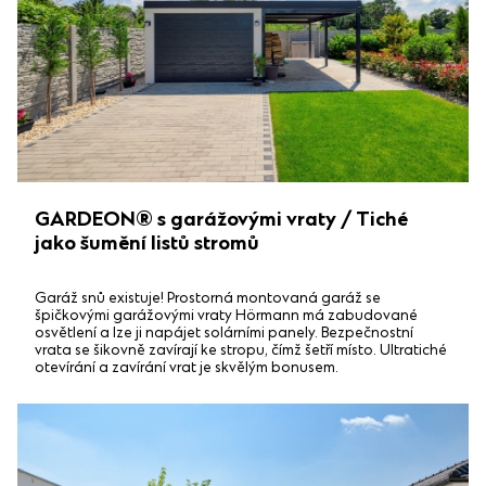
GARDEON® s garážovými vraty / Tiché
jako šumění listů stromů
Garáž snů existuje! Prostorná montovaná garáž se
špičkovými garážovými vraty Hörmann má zabudované
osvětlení a lze ji napájet solárními panely. Bezpečnostní
vrata se šikovně zavírají ke stropu, čímž šetří místo. Ultratiché
otevírání a zavírání vrat je skvělým bonusem.