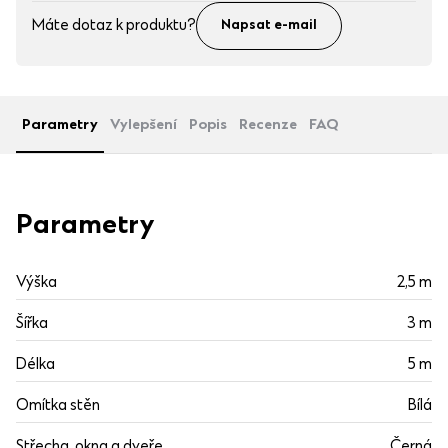
Máte dotaz k produktu?
Napsat e-mail
Parametry
Vylepšení
Popis
Recenze
FAQ
Parametry
Výška
2,5 m
Šířka
3 m
Délka
5 m
Omítka stěn
Bílá
Střecha, okna a dveře
Černá