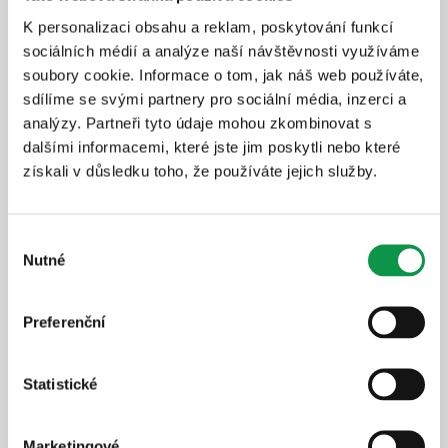
K personalizaci obsahu a reklam, poskytování funkcí
Doporučená vylepšení
sociálních médií a analýze naší návštěvnosti využíváme
soubory cookie. Informace o tom, jak náš web používáte,
sdílíme se svými partnery pro sociální média, inzerci a
Prodloužení záruky na 20 let
analýzy. Partneři tyto údaje mohou zkombinovat s
dalšími informacemi, které jste jim poskytli nebo které
Bezstarostné užívání stavby
získali v důsledku toho, že používáte jejich služby.
Rychlý a profesionální servis
Dlouhodobá ochrana investice
Výběr
+18 233
Kč
Nutné
souhlasu
Detail produktu
Přidat do košíku
Preferenční
Zateplené stěny GARDEON®
Statistické
Thermopanel
Více komfortu v zimě i v létě
Marketingové