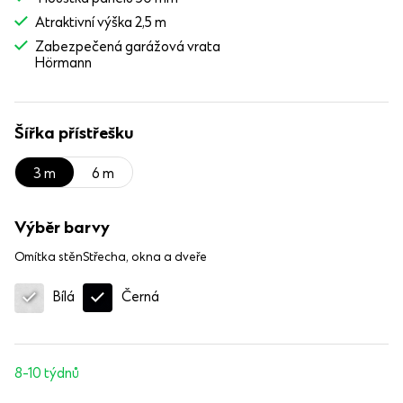
Atraktivní výška 2,5 m
Zabezpečená garážová vrata
Hörmann
Šířka přístřešku
3 m
6 m
Výběr barvy
Omítka stěn
Střecha, okna a dveře
Černá
Bílá
8-10 týdnů