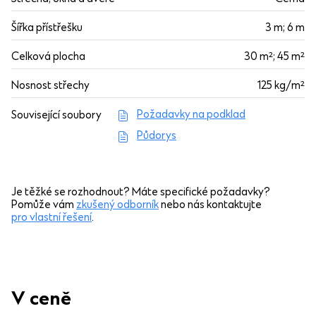
Šířka přístřešku
3 m; 6 m
Celková plocha
30 m²; 45 m²
Nosnost střechy
125 kg/m²
Požadavky na podklad
Související soubory
Půdorys
Je těžké se rozhodnout? Máte specifické požadavky?
Pomůže vám
zkušený odborník
nebo nás kontaktujte
pro vlastní řešení
.
V ceně