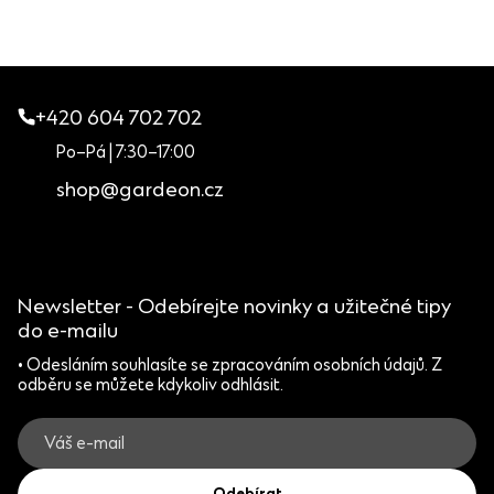
Snadno se tak dostaneme kamkoli, kam byste běžně dojeli
můžeme ji v případě potřeby kdykoli demontovat a přemístit
autem.
na předem připravený podklad.
+420 604 702 702
Po–Pá | 7:30–17:00
shop@gardeon.cz
Newsletter - Odebírejte novinky a užitečné tipy
do e-mailu
• Odesláním souhlasíte se zpracováním osobních údajů. Z
odběru se můžete kdykoliv odhlásit.