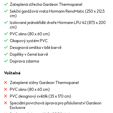
Zateplená střecha Gardeon Thermopanel
Sekční garážová vrata Hörmann RenoMatic (250 x 212,5
cm)
Izolované jednokřídlé dveře Hörmann LPU 42 (87,5 x 200
cm)
PVC okno (80 x 60 cm)
Okapový systém PVC
Designová omítka v bílé barvě
Doplňky v černé barvě
Doprava zdarma
Volitelné
Zateplené stěny Gardeon Thermopanel
PVC okno (80 x 60 cm)
PVC designový světlík (35 x 170 cm)
Speciální povrchová úprava pro příslušenství Gardeon
Exclusive