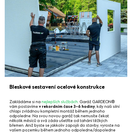
Bleskové sestavení ocelové konstrukce
Zakládáme si na
nejlepších službách
. Garáž GARDEON®
vám postavíme
v rekordním čase 3–6 hodiny
, kdy naši silní
chlapi zvládnou kompletní montáž během jednoho
odpoledne. Na svou novou garáž tak nemusíte čekat
několik měsíců a svá záda ušetříte od tahání těžkých
břemen. Aniž byste se jakkoliv zapojili do stavby, vyroste na
vašem pozemku během jednoho odpoledne/dopoledne