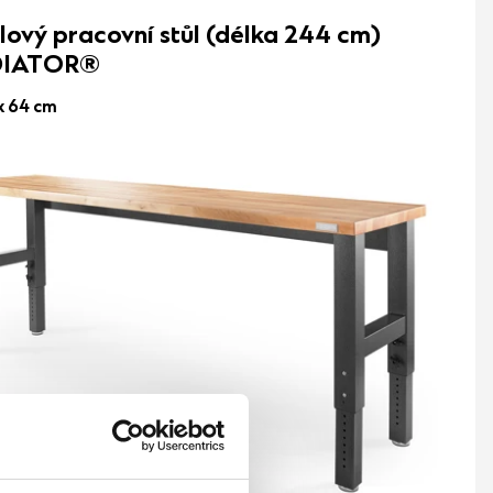
ový pracovní stůl (délka 244 cm)
IATOR®
x 64 cm