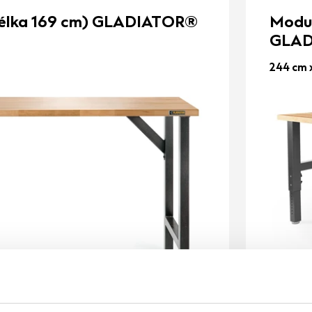
(délka 169 cm) GLADIATOR®
Modul
GLAD
244 cm 