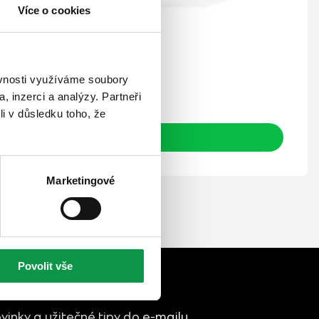
Více o cookies
10
Kč
ěvnosti využíváme soubory
tně DPH
, inzerci a analýzy. Partneři
li v důsledku toho, že
Detail produktu
Marketingové
Povolit vše
vinky a užitečné tipy do e-mailu