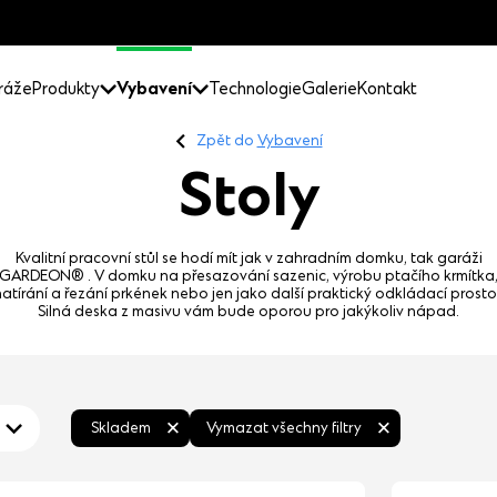
ráže
Produkty
Vybavení
Technologie
Galerie
Kontakt
Zpět do
Vybavení
Stoly
Kvalitní pracovní stůl se hodí mít jak v zahradním domku, tak garáži
GARDEON®
. V domku na přesazování sazenic, výrobu ptačího krmítka
natírání a řezání prkének nebo jen jako další praktický odkládací prostor
Silná deska z masivu vám bude oporou pro jakýkoliv nápad.
Skladem
Vymazat všechny filtry