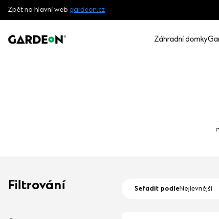
Zpět na hlavní web
gardeon.cz
Záhradní domky
Ga
Filtrování
Seřadit podle
Nejlevnější