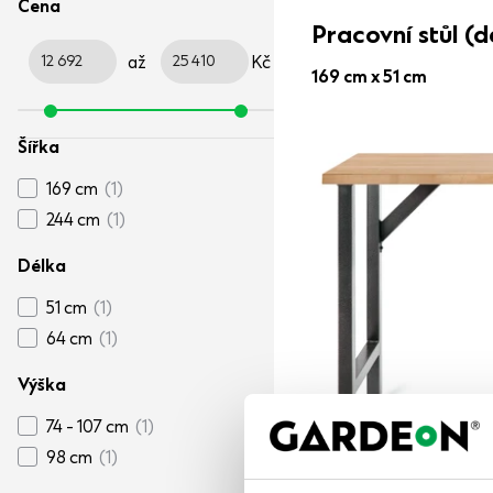
Cena
Pracovní stůl 
až
Kč
169 cm x 51 cm
Šířka
169 cm
(1)
244 cm
(1)
Délka
51 cm
(1)
64 cm
(1)
Výška
74 - 107 cm
(1)
98 cm
(1)