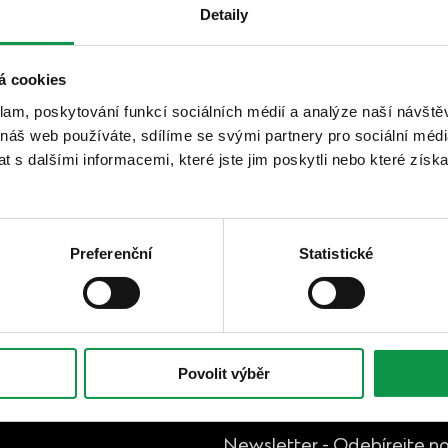
Detaily
á cookies
25 4
klam, poskytování funkcí sociálních médií a analýze naší návšt
Cena vče
 náš web používáte, sdílíme se svými partnery pro sociální média
skladem
 s dalšími informacemi, které jste jim poskytli nebo které získa
Detail produktu
Preferenční
Statistické
Povolit výběr
Newsletter - Odebírejte no