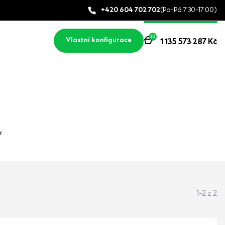
+420 604 702 702
(Po-Pá 7:30-17:00)
30
Vlastní konfigurace
1 135 573 287
Kč
,
.
1-2 z 2