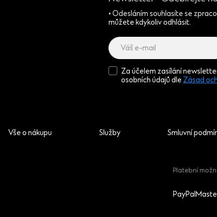
• Odesláním souhlasíte se zprac
můžete kdykoliv odhlásit.
Za účelem zasílání newslett
osobních údajů dle
Zásad och
Vše o nákupu
Služby
Smluvní podmí
Platební možn
PayPal
Maste