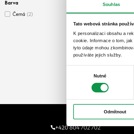
Barva
Souhlas
Černá
(2)
Tato webová stránka použív
12 693
Kč
K personalizaci obsahu a re
Cena včetně DPH
cookie. Informace o tom, jak
skladem
tyto údaje mohou zkombinovat
používáte jejich služby.
Výběr
Nutné
souhlasu
Odmítnout
+420 604 702 702