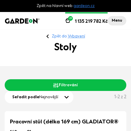
Zpět na hlavní web
gardeon.cz
29
Menu
1 135 219 782
Kč
Zpět do
Vybavení
Stoly
Filtrování
1-2 z 2
Seřadit podle
Nejnovější
Pracovní stůl (délka 169 cm) GLADIATOR®