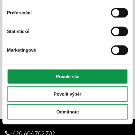
Preferenční
Statistické
Marketingové
25 410
Kč
Cena včetně DPH
skladem
Povolit vše
Detail produktu
Povolit výběr
Odmítnout
+420 604 702 702