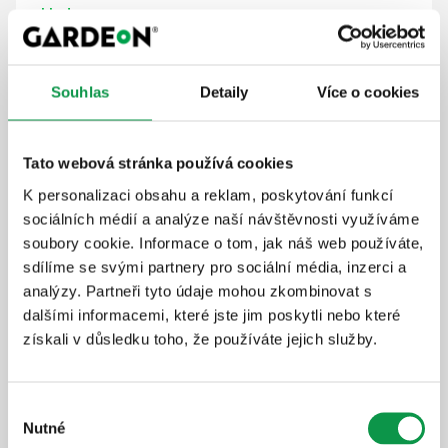
skladem
Detail produktu
Souhlas
Detaily
Více o cookies
Tato webová stránka používá cookies
Modulový pracovní stůl (délka 244 cm)
K personalizaci obsahu a reklam, poskytování funkcí
GLADIATOR®
sociálních médií a analýze naší návštěvnosti využíváme
244 cm x 64 cm
soubory cookie. Informace o tom, jak náš web používáte,
sdílíme se svými partnery pro sociální média, inzerci a
analýzy. Partneři tyto údaje mohou zkombinovat s
dalšími informacemi, které jste jim poskytli nebo které
získali v důsledku toho, že používáte jejich služby.
Výběr
Nutné
souhlasu