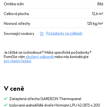
Omítka stěn
Bílá
Celková plocha
12,6 m²
Nosnost střechy
125 kg/m²
Požadavky na základy
Související soubory
Je těžké se rozhodnout? Máte specifické požadavky?
Pomůže vám
zkušený odborník
nebo nás kontaktujte
pro vlastní řešení
.
V ceně
Zateplená střecha GARDEON Thermopanel
Izolované jednokřídlé dveře Hörmann LPU 42 (87,5 x 200