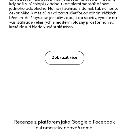
kdy naši silní chlapi zvládnou kompletní montáž během
jednoho odpoledne. Na nový zahradní domek tak nemusíte
čekat několik měsíců a svá záda ušetříte od tahání těžkých
břemen. Aniž byste se jakkoliv zapojili do stavby, vyroste na
vaší zahradě velmi rychle
moderní úložný prostor
na věci,
které dosud hledaly své stálé místo.
Zobrazit více
Recenze z platforem jako Google a Facebook
automaticky neověřujeme.