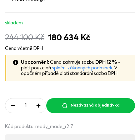
skladem
244 100
Kč
180 634
Kč
Cena včetně DPH
Upozornění:
Cena zahrnuje sazbu
DPH 12 %
-
platí pouze při
splnění zákonných podmínek
. V
opačném případě platí standardní sazba DPH.
Nezávazná objednávka
Kód produktu:
ready_made_r217