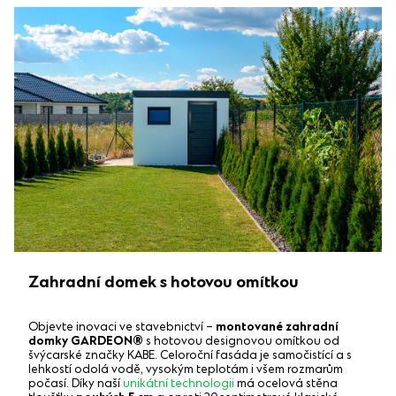
Zahradní domek s hotovou omítkou
Objevte inovaci ve stavebnictví –
montované zahradní
domky GARDEON®
s hotovou designovou omítkou od
švýcarské značky KABE. Celoroční fasáda je samočistící a s
lehkostí odolá vodě, vysokým teplotám i všem rozmarům
počasí. Díky naší
unikátní technologii
má ocelová stěna