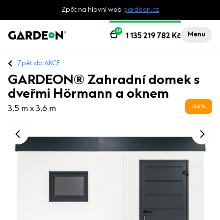
Zpět na hlavní web
gardeon.cz
29
Menu
1 135 219 782
Kč
Zpět do
AKCE
GARDEON® Zahradní domek s
dveřmi Hörmann a oknem
26
%
3,5 m x 3,6 m