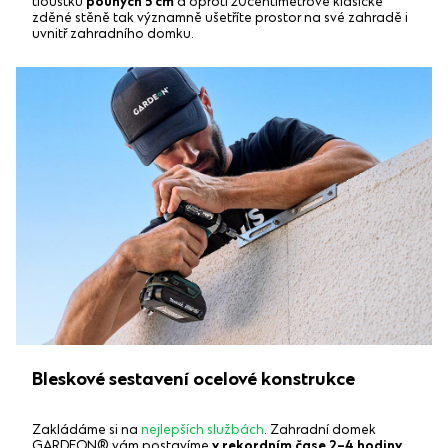
tloušťku
pouhých 5 cm
a oproti 20centimetrové klasické
zděné stěně tak významně ušetříte prostor na své zahradě i
uvnitř zahradního domku.
Bleskové sestavení ocelové konstrukce
Zakládáme si na
nejlepších službách
. Zahradní domek
GARDEON® vám postavíme
v rekordním čase 2–4 hodiny
,