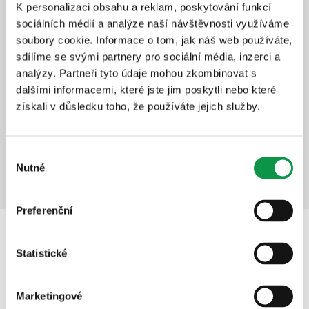
K personalizaci obsahu a reklam, poskytování funkcí
Prodloužení záruky na 20 let
sociálních médií a analýze naší návštěvnosti využíváme
soubory cookie. Informace o tom, jak náš web používáte,
Bezstarostné užívání stavby
sdílíme se svými partnery pro sociální média, inzerci a
Rychlý a profesionální servis
analýzy. Partneři tyto údaje mohou zkombinovat s
Dlouhodobá ochrana investice
dalšími informacemi, které jste jim poskytli nebo které
získali v důsledku toho, že používáte jejich služby.
+10 838
Kč
Detail produktu
Přidat do košíku
Výběr
Nutné
souhlasu
Preferenční
Popis
Statistické
Marketingové