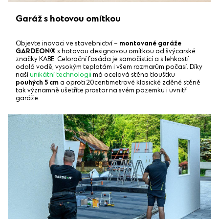
Garáž s hotovou omítkou
Objevte inovaci ve stavebnictví –
montované garáže
GARDEON®
s hotovou designovou omítkou od švýcarské
značky KABE. Celoroční fasáda je samočistící a s lehkostí
odolá vodě, vysokým teplotám i všem rozmarům počasí. Díky
naší
unikátní technologii
má ocelová stěna tloušťku
pouhých 5 cm
a oproti 20centimetrové klasické zděné stěně
tak významně ušetříte prostor na svém pozemku i uvnitř
garáže.