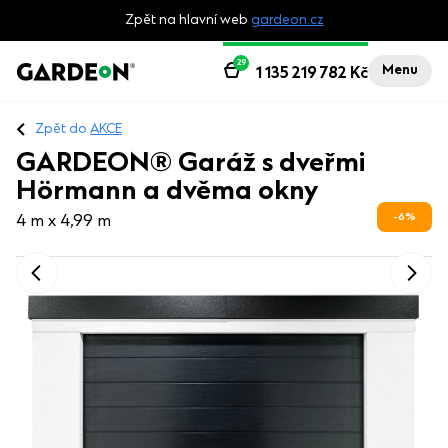
Zpět na hlavní web
gardeon.cz
29
Menu
1 135 219 782
Kč
Zpět do
AKCE
GARDEON® Garáž s dveřmi
Hörmann a dvěma okny
6
%
4 m x 4,99 m