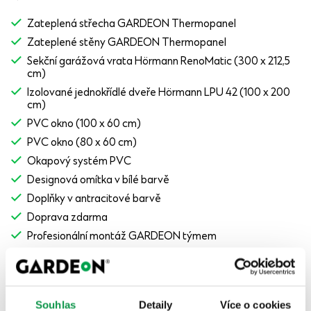
Zateplená střecha GARDEON Thermopanel
Zateplené stěny GARDEON Thermopanel
Sekční garážová vrata Hörmann RenoMatic (300 x 212,5
cm)
Izolované jednokřídlé dveře Hörmann LPU 42 (100 x 200
cm)
PVC okno (100 x 60 cm)
PVC okno (80 x 60 cm)
Okapový systém PVC
Designová omítka v bílé barvě
Doplňky v antracitové barvě
Doprava zdarma
Profesionální montáž GARDEON týmem
Volitelné
Speciální povrchová úprava doplňků GARDEON Exclusive
Souhlas
Detaily
Více o cookies