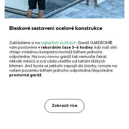
Bleskové sestavení ocelové konstrukce
Zakládáme si na
nejlepších službách
. Garáž GARDEON®
vám postavíme
v rekordním čase 3–6 hodiny
, kdy naši silní
chlapi zvládnou kompletní montáž během jednoho
odpoledne. Na svou novou garáž tak nemusíte čekat
několik měsíců a svá záda ušetříte od tahání těžkých
břemen. Aniž byste se jakkoliv zapojili do stavby, vyroste na
vašem pozemku během jednoho odpoledne/dopoledne
prostorná garáž
.
Zobrazit více