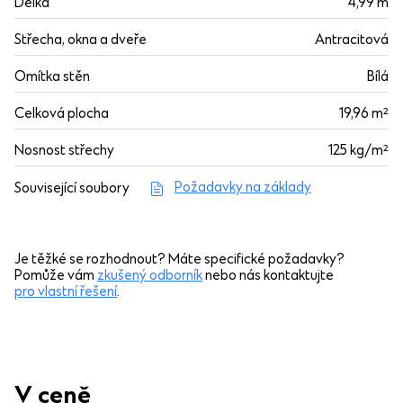
Délka
4,99 m
Střecha, okna a dveře
Antracitová
Omítka stěn
Bílá
Celková plocha
19,96 m²
Nosnost střechy
125 kg/m²
Požadavky na základy
Související soubory
Je těžké se rozhodnout? Máte specifické požadavky?
Pomůže vám
zkušený odborník
nebo nás kontaktujte
pro vlastní řešení
.
V ceně