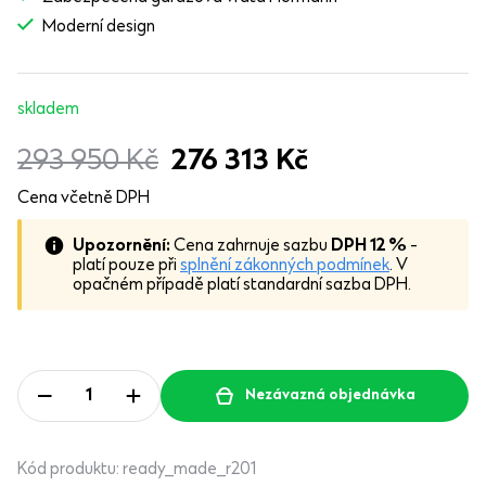
Moderní design
skladem
293 950
Kč
276 313
Kč
Cena včetně DPH
Upozornění:
Cena zahrnuje sazbu
DPH 12 %
-
platí pouze při
splnění zákonných podmínek
. V
opačném případě platí standardní sazba DPH.
Nezávazná objednávka
Kód produktu:
ready_made_r201