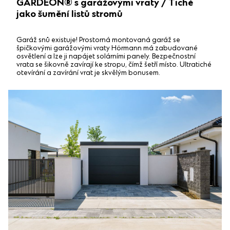
GARDEON® s garážovými vraty / Tiché
jako šumění listů stromů
Garáž snů existuje! Prostorná montovaná garáž se
špičkovými garážovými vraty Hörmann má zabudované
osvětlení a lze ji napájet solárními panely. Bezpečnostní
vrata se šikovně zavírají ke stropu, čímž šetří místo. Ultratiché
otevírání a zavírání vrat je skvělým bonusem.