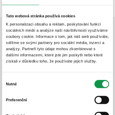
Tato webová stránka používá cookies
K personalizaci obsahu a reklam, poskytování funkcí
sociálních médií a analýze naší návštěvnosti využíváme
Doporučená vylepšení
soubory cookie. Informace o tom, jak náš web používáte,
sdílíme se svými partnery pro sociální média, inzerci a
analýzy. Partneři tyto údaje mohou zkombinovat s
Prodloužení záruky na 20 let
dalšími informacemi, které jste jim poskytli nebo které
Bezstarostné užívání stavby
získali v důsledku toho, že používáte jejich služby.
Rychlý a profesionální servis
Dlouhodobá ochrana investice
Výběr
Nutné
+16 579
Kč
souhlasu
Detail produktu
Přidat do košíku
Preferenční