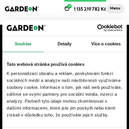
29
Menu
1 135 219 782
Kč
+420 604 702 702
Souhlas
Detaily
Více o cookies
Po–Pá | 7:30–17:00
shop@gardeon.cz
Tato webová stránka používá cookies
K personalizaci obsahu a reklam, poskytování funkcí
sociálních médií a analýze naší návštěvnosti využíváme
soubory cookie. Informace o tom, jak náš web používáte,
Newsletter - Odebírejte novinky a užitečné tipy
do e-mailu
sdílíme se svými partnery pro sociální média, inzerci a
analýzy. Partneři tyto údaje mohou zkombinovat s
• Odesláním souhlasíte se zpracováním osobních údajů. Z
dalšími informacemi, které jste jim poskytli nebo které
odběru se můžete kdykoliv odhlásit.
získali v důsledku toho, že používáte jejich služby.