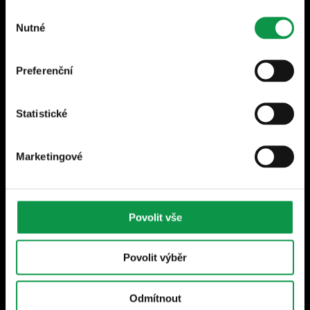
Výběr
Odebírat
Nutné
souhlasu
Za účelem zasílání newsletterů souhlasím se
zpracováním svých osobních údajů dle
Preferenční
Zásad ochrany osobních údajů
.
Statistické
Pro zákazníky
Marketingové
Možnosti doručení
Certifikace a spolupráce
Povolit vše
Povolit výběr
© 2026 GARDEON, s.r.o.
Odmítnout